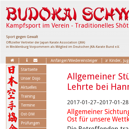
Kampfsport im Verein - Traditionelles Shô
Sport gegen Gewalt
Offizieller Vertreter der Japan Karate Association (JKA)
in Mecklenburg Vorpommern als Mitglied im Deutschen JKA-Karate Bund e.V.
Erweiterung des Trainingsangebotes für Kinder, Jugend
Anfänger/Wiedereinsteiger
Navigation
Startseite
überspringen
Allgemeiner St
Unser Dojo
Lehrte bei Han
Aktuelles
Training
2017-01-27–2017-01-28
Termine
Allgemeiner Sichtun
Ost-DM
Ost für unsere Wett
Prüfungen