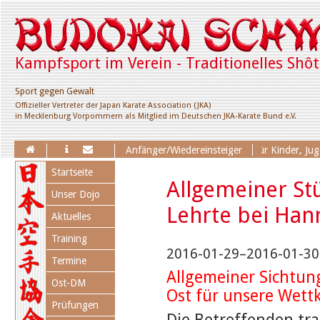
Kampfsport im Verein - Traditionelles Shô
Sport gegen Gewalt
Offizieller Vertreter der Japan Karate Association (JKA)
in Mecklenburg Vorpommern als Mitglied im Deutschen JKA-Karate Bund e.V.
Erweiterung des Trainingsangebotes für Kinder, Jugend
Anfänger/Wiedereinsteiger
Navigation
Startseite
überspringen
Allgemeiner St
Unser Dojo
Lehrte bei Han
Aktuelles
Training
2016-01-29–2016-01-30
Termine
Allgemeiner Sichtun
Ost-DM
Ost für unsere Wett
Prüfungen