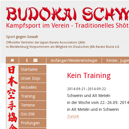
Kampfsport im Verein - Traditionelles Shô
Sport gegen Gewalt
Offizieller Vertreter der Japan Karate Association (JKA)
in Mecklenburg Vorpommern als Mitglied im Deutschen JKA-Karate Bund e.V.
Erweiterung des Trainingsangebotes für Kinder, Jugendl
Anfänger/Wiedereinsteiger
Navigation
Startseite
überspringen
Kein Training
Unser Dojo
Aktuelles
2014-09-21–2014-09-22
Schwerin und Alt Meteln
Training
in der Woche vom 22.-26.09. 2014
Termine
in Alt Meteln und in Schwerin
Ost-DM
Zurück
Prüfungen