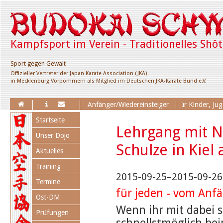
Kampfsport im Verein - Traditionelles Shô
Sport gegen Gewalt
Offizieller Vertreter der Japan Karate Association (JKA)
in Mecklenburg Vorpommern als Mitglied im Deutschen JKA-Karate Bund e.V.
Erweiterung des Trainingsangebotes für Kinder, Jugend
Anfänger/Wiedereinsteiger
Navigation
Startseite
überspringen
Lehrgang mit N
Unser Dojo
Schulze in Kiel
Aktuelles
Training
2015-09-25–2015-09-26
Termine
für jeden - vom Anf
Ost-DM
Wenn ihr mit dabei s
Prüfungen