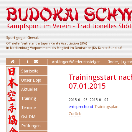
Kampfsport im Verein - Traditionelles Shô
Sport gegen Gewalt
Offizieller Vertreter der Japan Karate Association (JKA)
in Mecklenburg Vorpommern als Mitglied im Deutschen JKA-Karate Bund e.V.
Erweiterung des Trainingsangebotes für Kinder, Jugendl. 
Anfänger/Wiedereinsteiger
Navigation
Startseite
überspringen
Trainingsstart na
Unser Dojo
07.01.2015
Aktuelles
Training
2015-01-06–2015-01-07
entsprechend
Trainingsplan
Termine
Zurück
Ost-DM
Prüfungen