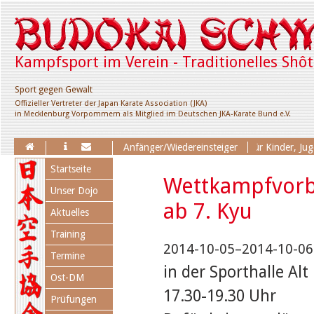
Kampfsport im Verein - Traditionelles Shô
Sport gegen Gewalt
Offizieller Vertreter der Japan Karate Association (JKA)
in Mecklenburg Vorpommern als Mitglied im Deutschen JKA-Karate Bund e.V.
Erweiterung des Trainingsangebotes für Kinder, Jugend
Anfänger/Wiedereinsteiger
Navigation
Startseite
überspringen
Wettkampfvorb
Unser Dojo
ab 7. Kyu
Aktuelles
Training
2014-10-05–2014-10-06
Termine
in der Sporthalle Alt
Ost-DM
17.30-19.30 Uhr
Prüfungen