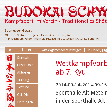
Kampfsport im Verein - Traditionelles Shô
Sport gegen Gewalt
Offizieller Vertreter der Japan Karate Association (JKA)
in Mecklenburg Vorpommern als Mitglied im Deutschen JKA-Karate Bund e.V.
Erweiterung des Trainingsangebotes für Kinder, Jugend
Anfänger/Wiedereinsteiger
Navigation
Startseite
überspringen
Wettkampfvorbe
Unser Dojo
ab 7. Kyu
Aktuelles
Training
2014-09-14–2014-09-15
Termine
Sporthalle Alt Metel
Ost-DM
in der Sporthalle Alt
Prüfungen