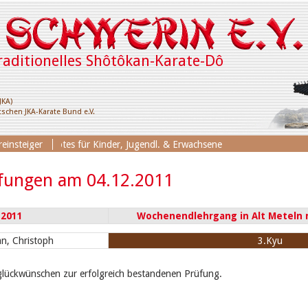
raditionelles Shôtôkan-Karate-Dô
JKA)
schen JKA-Karate Bund e.V.
ningsangebotes für Kinder, Jugendl. & Erwachsene
einsteiger
fungen am 04.12.2011
.2011
Wochenendlehrgang in Alt Meteln 
n, Christoph
3.Kyu
glückwünschen zur erfolgreich bestandenen Prüfung.