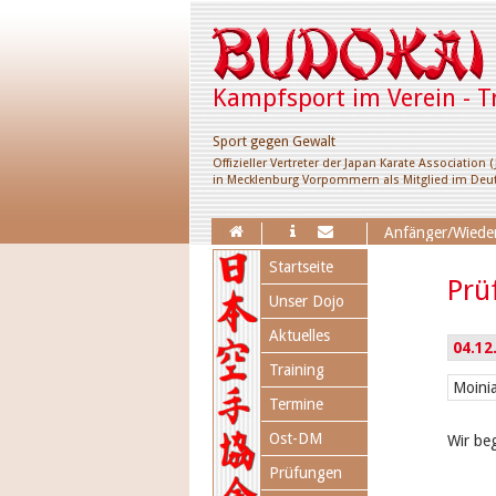
Kampfsport im Verein - T
Sport gegen Gewalt
Offizieller Vertreter der Japan Karate Association (
in Mecklenburg Vorpommern als Mitglied im Deut
Erweiterung des Trai
Anfänger/Wieder
Navigation
Startseite
überspringen
Prü
Unser Dojo
Aktuelles
04.12
Training
Moinia
Termine
Ost-DM
Wir be
Prüfungen