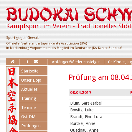
Kampfsport im Verein - Traditionelles Shô
Sport gegen Gewalt
Offizieller Vertreter der Japan Karate Association (JKA)
in Mecklenburg Vorpommern als Mitglied im Deutschen JKA-Karate Bund e.V.
Erweiterung des Trainingsangebotes für Kinder, Jugend
Anfänger/Wiedereinsteiger
Navigation
Startseite
überspringen
Prüfung am 08.04
Unser Dojo
Aktuelles
08.04.2017
Training
Blum, Sara-Isabel
Termine
Bowitz, Luke
Ost-DM
Brandt, Finn-Luca
Bürckel, Anne
Prüfungen
Quednau, Anne