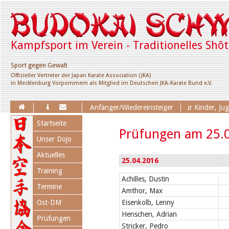
Kampfsport im Verein - Traditionelles Shô
Sport gegen Gewalt
Offizieller Vertreter der Japan Karate Association (JKA)
in Mecklenburg Vorpommern als Mitglied im Deutschen JKA-Karate Bund e.V.
Erweiterung des Trainingsangebotes für Kinder, Jugend
Anfänger/Wiedereinsteiger
Navigation
Startseite
überspringen
Prüfungen am 25.
Unser Dojo
Aktuelles
25.04.2016
Training
Achilles, Dustin
Termine
Amthor, Max
Ost-DM
Eisenkolb, Lenny
Henschen, Adrian
Prüfungen
Stricker, Pedro