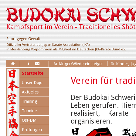
Kampfsport im Verein - Traditionelles Shô
Sport gegen Gewalt
Offizieller Vertreter der Japan Karate Association (JKA)
in Mecklenburg Vorpommern als Mitglied im Deutschen JKA-Karate Bund e.V.
Erweiterung des Trainingsangebotes für Kinder, Jugend
Anfänger/Wiedereinsteiger
Navigation
Startseite
überspringen
Verein für trad
Unser Dojo
Aktuelles
Der Budokai Schweri
Training
Leben gerufen. Hier
Termine
realisiert, Karat
organisieren.
Ost-DM
Prüfungen