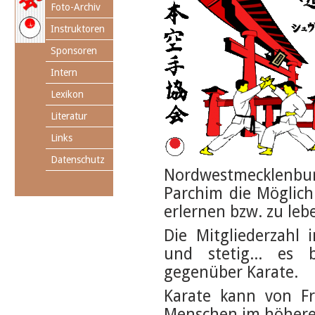
Foto-Archiv
Instruktoren
Sponsoren
Intern
Lexikon
Literatur
Links
Datenschutz
Nordwestmecklenb
Parchim die Möglichk
erlernen bzw. zu leb
Die Mitgliederzahl 
und stetig... es
gegenüber Karate.
Karate kann von F
Menschen im höheren