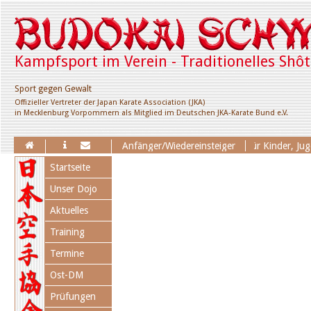
Kampfsport im Verein - Traditionelles Shô
Sport gegen Gewalt
Offizieller Vertreter der Japan Karate Association (JKA)
in Mecklenburg Vorpommern als Mitglied im Deutschen JKA-Karate Bund e.V.
Erweiterung des Trainingsangebotes für Kinder, Jugend
Anfänger/Wiedereinsteiger
Navigation
Startseite
überspringen
Unser Dojo
Aktuelles
Training
Termine
Ost-DM
Prüfungen