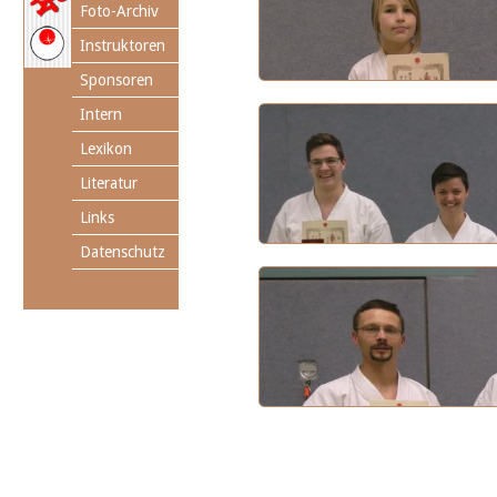
Foto-Archiv
Instruktoren
Sponsoren
Intern
Lexikon
Literatur
Links
Datenschutz