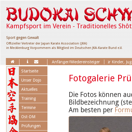
Kampfsport im Verein - Traditionelles Shô
Sport gegen Gewalt
Offizieller Vertreter der Japan Karate Association (JKA)
in Mecklenburg Vorpommern als Mitglied im Deutschen JKA-Karate Bund e.V.
Erweiterung des Trainingsangebotes für Kinder, Jugendl
Anfänger/Wiedereinsteiger
Navigation
Startseite
überspringen
Fotogalerie Pr
Unser Dojo
Aktuelles
Die Fotos können au
Training
Bildbezeichnung (ste
Termine
Am besten per
Formu
Ost-DM
Prüfungen