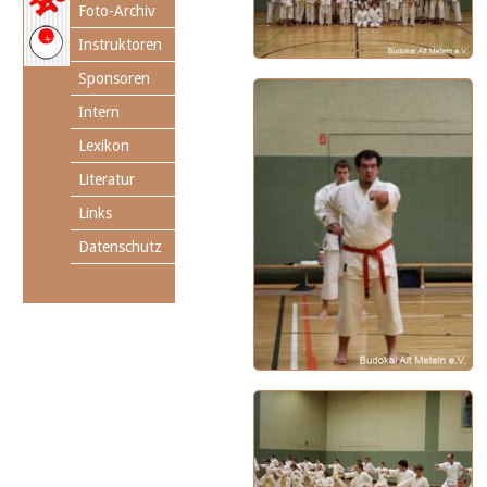
Foto-Archiv
Instruktoren
Sponsoren
Intern
Lexikon
Literatur
Links
Datenschutz