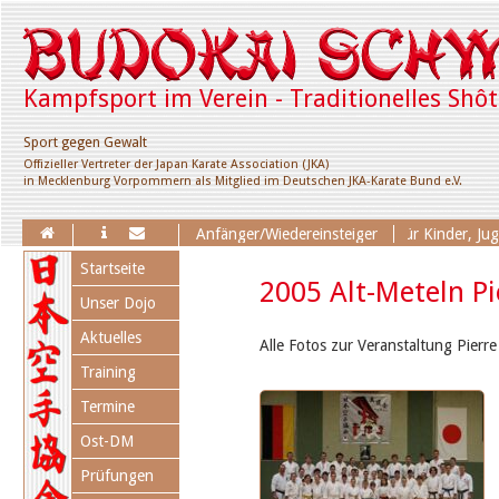
Kampfsport im Verein - Traditionelles Shô
Sport gegen Gewalt
Offizieller Vertreter der Japan Karate Association (JKA)
in Mecklenburg Vorpommern als Mitglied im Deutschen JKA-Karate Bund e.V.
Erweiterung des Trainingsangebotes für Kinder, Jugendl
Anfänger/Wiedereinsteiger
Navigation
Startseite
überspringen
2005 Alt-Meteln Pi
Unser Dojo
Aktuelles
Alle Fotos zur Veranstaltung Pierre
Training
Termine
Ost-DM
Prüfungen