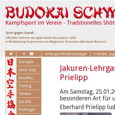
Kampfsport im Verein - Traditionelles Shô
Sport gegen Gewalt
Offizieller Vertreter der Japan Karate Association (JKA)
in Mecklenburg Vorpommern als Mitglied im Deutschen JKA-Karate Bund e.V.
Erweiterung des Trainingsangebotes für Kinder, Jugendl.
Anfänger/Wiedereinsteiger
Navigation
Startseite
überspringen
Jakuren-Lehrga
Unser Dojo
Prielipp
Aktuelles
Training
Am Samstag, 25.01.2
Termine
besonderen Art für u
Ost-DM
Eberhard Prielipp lu
Prüfungen