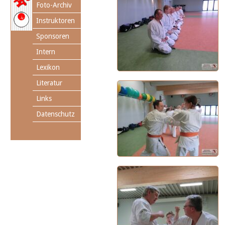
Foto-Archiv
Instruktoren
Sponsoren
Intern
Lexikon
Literatur
Links
Datenschutz