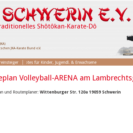
raditionelles Shôtôkan-Karate-Dô
JKA)
schen JKA-Karate Bund e.V.
ningsangebotes für Kinder, Jugendl. & Erwachsene
einsteiger
eplan Volleyball-ARENA am Lambrecht
an und Routenplaner:
Wittenburger Str. 120a 19059 Schwerin