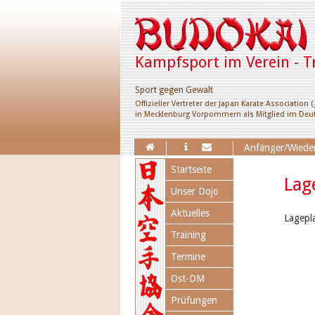
Kampfsport im Verein - T
Sport gegen Gewalt
Offizieller Vertreter der Japan Karate Association (
in Mecklenburg Vorpommern als Mitglied im Deut
Erweiterung des Trai
Anfänger/Wieder
Navigation
Startseite
überspringen
Lag
Unser Dojo
Aktuelles
Lagepl
Training
Termine
Ost-DM
Prüfungen