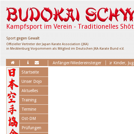
Kampfsport im Verein - Traditionelles Shô
Sport gegen Gewalt
Offizieller Vertreter der Japan Karate Association (JKA)
in Mecklenburg Vorpommern als Mitglied im Deutschen JKA-Karate Bund e.V.
Erweiterung des Trainingsangebotes für Kinder, Jugend
Anfänger/Wiedereinsteiger
Navigation
Startseite
überspringen
Unser Dojo
Aktuelles
Training
Termine
Ost-DM
Prüfungen