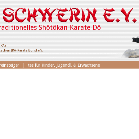
raditionelles Shôtôkan-Karate-Dô
JKA)
schen JKA-Karate Bund e.V.
ingsangebotes für Kinder, Jugendl. & Erwachsene
einsteiger