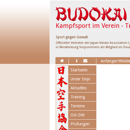
Kampfsport im Verein - T
Sport gegen Gewalt
Offizieller Vertreter der Japan Karate Association (
in Mecklenburg Vorpommern als Mitglied im Deut
Erweiterung des Train
Anfänger/Wieder
Navigation
Startseite
überspringen
Unser Dojo
Aktuelles
Training
Termine
Ost-DM
Prüfungen