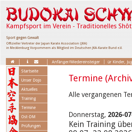
Kampfsport im Verein - Traditionelles Shô
Sport gegen Gewalt
Offizieller Vertreter der Japan Karate Association (JKA)
in Mecklenburg Vorpommern als Mitglied im Deutschen JKA-Karate Bund e.V.
Erweiterung des Trainingsangebotes für Kinder, Jugend
Anfänger/Wiedereinsteiger
Navigation
Startseite
überspringen
Termine (Archiv
Unser Dojo
Aktuelles
Alle vergangenen Ter
Training
Termine
Donnerstag,
2026-07
Ost-DM
Kein Training üb
Prüfungen