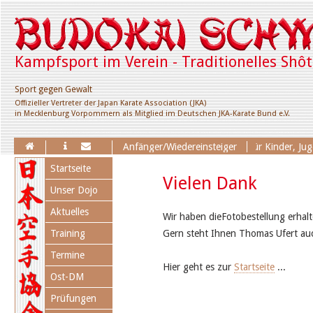
Kampfsport im Verein - Traditionelles Shô
Sport gegen Gewalt
Offizieller Vertreter der Japan Karate Association (JKA)
in Mecklenburg Vorpommern als Mitglied im Deutschen JKA-Karate Bund e.V.
Erweiterung des Trainingsangebotes für Kinder, Jugend
Anfänger/Wiedereinsteiger
Navigation
Startseite
überspringen
Vielen Dank
Unser Dojo
Aktuelles
Wir haben dieFotobestellung erhalt
Training
Gern steht Ihnen Thomas Ufert auc
Termine
Hier geht es zur
Startseite
...
Ost-DM
Prüfungen